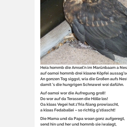
Heia hommb die Amsel’n im Marünbaam a Nest
auf oamoi hommb drei kloane Köpfei aussag’s
An gonzen Tog siggst, wia die Großen aufs Nest
damit ’s die hungrigen Schnawei woi dafühn.
Auf oamoi wor die Aufregung groß!
Do wor auf da Terassen die Hölle los!
Oa kloas Vegei hot z’fria fliang prowiascht,
a kloas Fedaballei – so richtig g’stiascht!
Die Mama und da Papa woan gonz aufgeregt,
send hin und her und hommb sie iwalegt,