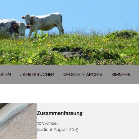
ALEN
JAHRESBÜCHER
GEDICHTE ARCHIV
KIMMHER
Zusammenfassung
303 Amsel
Gedicht August 2015