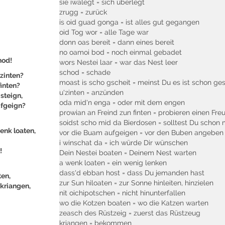
sie iwalegt = sich überlegt
zrugg = zurück
is oid guad gonga = ist alles gut gegangen
oid Tog wor = alle Tage war
donn oas bereit = dann eines bereit
no oamoi bod = noch einmal gebadet
hod!
wors Nestei laar = war das Nest leer
schod = schade
’zinten?
moast is scho gscheit = meinst Du es ist schon ges
finten?
u'zinten = anzünden
steign,
oda mid'n enga = oder mit dem engen
ufgeign?
prowian an Freind zun finten = probieren einen Fre
soidst scho mid da Bierdosen = solltest Du schon 
enk loaten,
vor die Buam aufgeigen = vor den Buben angeben
i winschat da = ich würde Dir wünschen
!
Dein Nestei boaten = Deinem Nest warten
a wenk loaten = ein wenig lenken
dass'd ebban host = dass Du jemanden hast
ten,
zur Sun hiloaten = zur Sonne hinleiten, hinzielen
kriangen,
nit oichipotschen = nicht hinunterfallen
wo die Kotzen boaten = wo die Katzen warten
zeasch des Rüstzeig = zuerst das Rüstzeug
kriangen = bekommen