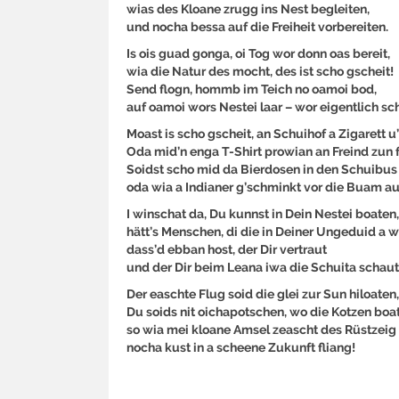
wias des Kloane zrugg ins Nest begleiten,
und nocha bessa auf die Freiheit vorbereiten.
Is ois guad gonga, oi Tog wor donn oas bereit,
wia die Natur des mocht, des ist scho gscheit!
Send flogn, hommb im Teich no oamoi bod,
auf oamoi wors Nestei laar – wor eigentlich sc
Moast is scho gscheit, an Schuihof a Zigarett u
Oda mid’n enga T-Shirt prowian an Freind zun 
Soidst scho mid da Bierdosen in den Schuibus 
oda wia a Indianer g’schminkt vor die Buam a
I winschat da, Du kunnst in Dein Nestei boaten,
hätt’s Menschen, di die in Deiner Ungeduid a w
dass’d ebban host, der Dir vertraut
und der Dir beim Leana iwa die Schuita schaut
Der easchte Flug soid die glei zur Sun hiloaten,
Du soids nit oichapotschen, wo die Kotzen boa
so wia mei kloane Amsel zeascht des Rüstzeig 
nocha kust in a scheene Zukunft fliang!