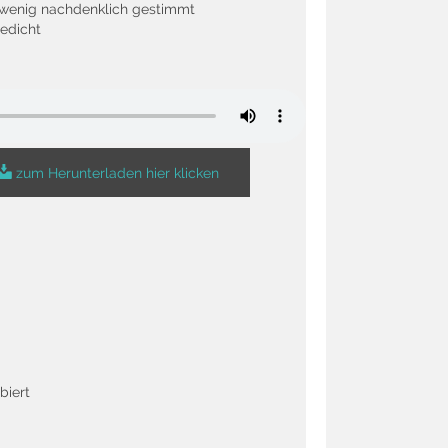
n wenig nachdenklich gestimmt
Gedicht
zum Herunterladen hier klicken
biert