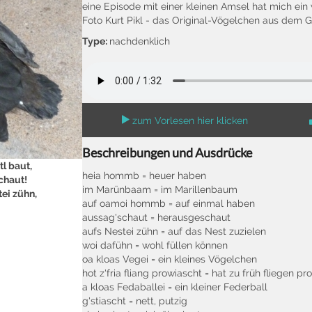
eine Episode mit einer kleinen Amsel hat mich ei
Foto Kurt Pikl - das Original-Vögelchen aus dem 
Type:
nachdenklich
zum Vorlesen hier klicken
Beschreibungen und Ausdrücke
l baut,
heia hommb = heuer haben
chaut!
im Marünbaam = im Marillenbaum
ei zühn,
auf oamoi hommb = auf einmal haben
aussag'schaut = herausgeschaut
aufs Nestei zühn = auf das Nest zuzielen
woi dafühn = wohl füllen können
oa kloas Vegei = ein kleines Vögelchen
hot z'fria fliang prowiascht = hat zu früh fliegen pro
a kloas Fedaballei = ein kleiner Federball
g'stiascht = nett, putzig