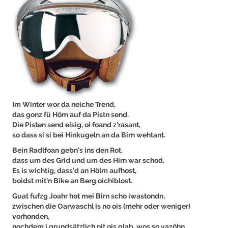
Im Winter wor da neiche Trend,
das gonz fü Höm auf da Pistn send.
Die Pisten send eisig, oi foand z’rasant,
so dass si si bei Hinkugeln an da Birn wehtant.
Bein Radlfoan gebn’s ins den Rot,
dass um des Grid und um des Hirn war schod.
Es is wichtig, dass’d an Hölm aufhost,
boidst mit’n Bike an Berg oichiblost.
Guat fufzg Joahr hot mei Birn scho iwastondn,
zwischen die Oarwaschl is no ois (mehr oder weniger)
vorhonden,
nochdem i grundsätzlich nit ois glab, wos so vazöhn,