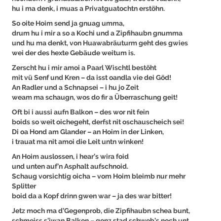
hu i ma denk, i muas a Privatguatochtn erstöhn.
So oite Hoim send ja gnuag umma,
drum hu i mir a so a Kochi und a Zipfihaubn gnumma
und hu ma denkt, von Huawabräuturm geht des gwies
wei der des hexte Gebäude weitum is.
Zerscht hu i mir amoi a Paarl Wischtl bestöht
mit vü Senf und Kren – da isst oandla vie dei Göd!
An Radler und a Schnapsei – i hu jo Zeit
weam ma schaugn, wos do fir a Überraschung geit!
Oft bi i aussi aufn Balkon – des wor nit fein
boids so weit oichegeht, derfst nit oschauscheich sei!
Di oa Hond am Glander – an Hoim in der Linken,
i trauat ma nit amoi die Leit untn winken!
An Hoim auslossen, i hear’s wira foid
und unten auf’n Asphalt aufschnoid.
Schaug vorsichtig oicha – vom Hoim bleimb nur mehr
Splitter
boid da a Kopf drinn gwen war – ja des war bitter!
Jetz moch ma d’Gegenprob, die Zipfihaubn schea bunt,
schmeiss s’iwan Balkon – gonz stad schweb’s noch unt.