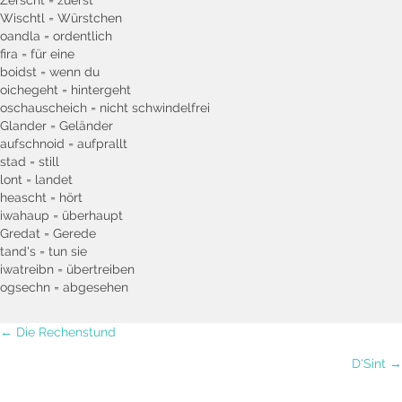
Wischtl = Würstchen
oandla = ordentlich
fira = für eine
boidst = wenn du
oichegeht = hintergeht
oschauscheich = nicht schwindelfrei
Glander = Geländer
aufschnoid = aufprallt
stad = still
lont = landet
heascht = hört
iwahaup = überhaupt
Gredat = Gerede
tand's = tun sie
iwatreibn = übertreiben
ogsechn = abgesehen
Posts
← Die Rechenstund
D'Sint →
navigation