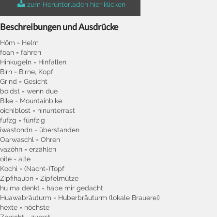
zum Herunterladen hier klicken
Beschreibungen und Ausdrücke
Höm = Helm
foan = fahren
Hinkugeln = Hinfallen
Birn = Birne, Kopf
Grind = Gesicht
boidst = wenn due
Bike = Mountainbike
oichiblost = hinunterrast
fufzg = fünfzig
iwastondn = überstanden
Oarwaschl = Ohren
vazöhn = erzählen
oite = alte
Kochi = (Nacht-)Topf
Zipfihaubn = Zipfelmütze
hu ma denkt = habe mir gedacht
Huawabräuturm = Huberbräuturm (lokale Brauerei)
hexte = höchste
Zerscht = zuerst