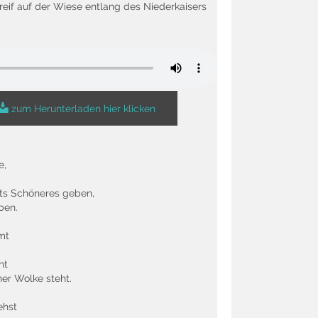
reif auf der Wiese entlang des Niederkaisers
zum Herunterladen hier klicken
e,
chts Schöneres geben,
ben.
mt
ht
er Wolke steht.
ehst