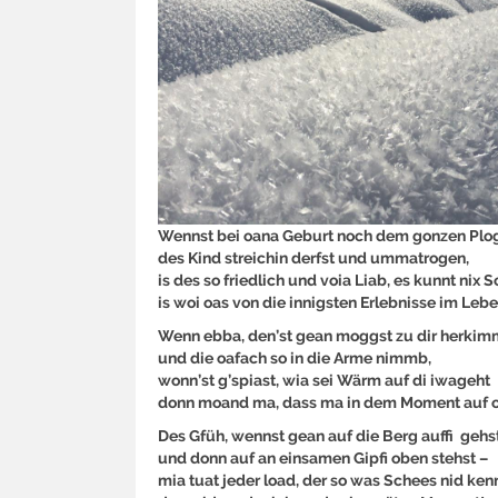
Wennst bei oana Geburt noch dem gonzen Plo
des Kind streichin derfst und ummatrogen,
is des so friedlich und voia Liab, es kunnt nix
is woi oas von die innigsten Erlebnisse im Lebe
Wenn ebba, den’st gean moggst zu dir herki
und die oafach so in die Arme nimmb,
wonn’st g’spiast, wia sei Wärm auf di iwageht
donn moand ma, dass ma in dem Moment auf o
Des Gfüh, wennst gean auf die Berg auffi gehs
und donn auf an einsamen Gipfi oben stehst –
mia tuat jeder load, der so was Schees nid kenn