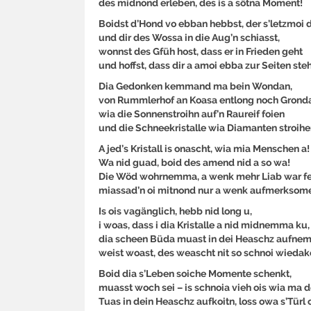
des midnond erleben, des is a sötna Moment!
Boidst d’Hond vo ebban hebbst, der s’letzmoi 
und dir des Wossa in die Aug’n schiasst,
wonnst des Gfüh host, dass er in Frieden geht
und hoffst, dass dir a amoi ebba zur Seiten steh
Dia Gedonken kemmand ma bein Wondan,
von Rummlerhof an Koasa entlong noch Grond
wia die Sonnenstroihn auf’n Raureif foien
und die Schneekristalle wia Diamanten stroihe
A jed’s Kristall is onascht, wia mia Menschen a!
Wa nid guad, boid des amend nid a so wa!
Die Wöd wohrnemma, a wenk mehr Liab war fe
miassad’n oi mitnond nur a wenk aufmerksome
Is ois vagänglich, hebb nid long u,
i woas, dass i dia Kristalle a nid midnemma ku,
dia scheen Büda muast in dei Heaschz aufne
weist woast, des weascht nit so schnoi wied
Boid dia s’Leben soiche Momente schenkt,
muasst woch sei – is schnoia vieh ois wia ma d
Tuas in dein Heaschz aufkoitn, loss owa s’Türl o