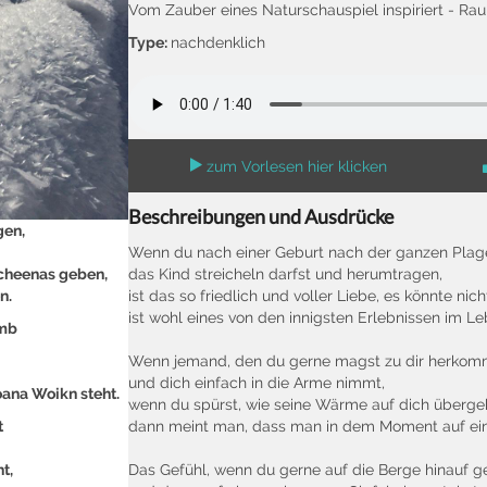
Vom Zauber eines Naturschauspiel inspiriert - Rau
Type:
nachdenklich
zum Vorlesen hier klicken
Beschreibungen und Ausdrücke
gen,
Wenn du nach einer Geburt nach der ganzen Plag
 Scheenas geben,
das Kind streicheln darfst und herumtragen,
n.
ist das so friedlich und voller Liebe, es könnte ni
ist wohl eines von den innigsten Erlebnissen im Le
mmb
Wenn jemand, den du gerne magst zu dir herkom
und dich einfach in die Arme nimmt,
ana Woikn steht.
wenn du spürst, wie seine Wärme auf dich überge
t
dann meint man, dass man in dem Moment auf ein
t,
Das Gefühl, wenn du gerne auf die Berge hinauf g