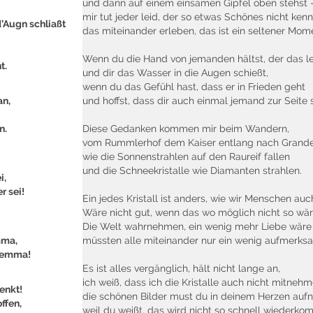
und dann auf einem einsamen Gipfel oben stehst 
mir tut jeder leid, der so etwas Schönes nicht kenn
d’Augn schliaßt
das miteinander erleben, das ist ein seltener Mom
Wenn du die Hand von jemanden hältst, der das le
t.
und dir das Wasser in die Augen schießt,
wenn du das Gefühl hast, dass er in Frieden geht
an,
und hoffst, dass dir auch einmal jemand zur Seite s
n.
Diese Gedanken kommen mir beim Wandern,
vom Rummlerhof dem Kaiser entlang nach Grande
wie die Sonnenstrahlen auf den Raureif fallen
und die Schneekristalle wie Diamanten strahlen.
i,
r sei!
Ein jedes Kristall ist anders, wie wir Menschen auc
Wäre nicht gut, wenn das wo möglich nicht so wär
Die Welt wahrnehmen, ein wenig mehr Liebe wäre 
mma,
müssten alle miteinander nur ein wenig aufmerksa
akemma!
Es ist alles vergänglich, hält nicht lange an,
ich weiß, dass ich die Kristalle auch nicht mitneh
enkt!
die schönen Bilder must du in deinem Herzen auf
ffen,
weil du weißt, das wird nicht so schnell wiederk