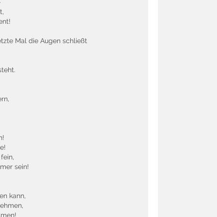
-
t,
ent!
tzte Mal die Augen schließt
teht.
rn,
h!
e!
fein,
mer sein!
men kann,
nehmen,
ommen!