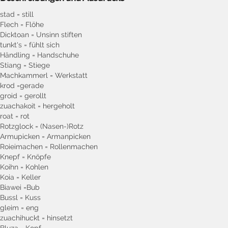
stad = still
Flech = Flöhe
Dicktoan = Unsinn stiften
tunkt's = fühlt sich
Händling = Handschuhe
Stiang = Stiege
Machkammerl = Werkstatt
krod =gerade
groid = gerollt
zuachakoit = hergeholt
roat = rot
Rotzglock = (Nasen-)Rotz
Armupicken = Armanpicken
Roieimachen = Rollenmachen
Knepf = Knöpfe
Koihn = Kohlen
Koia = Keller
Biawei =Bub
Bussl = Kuss
gleim = eng
zuachihuckt = hinsetzt
Bluza = Kopf