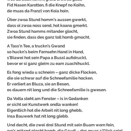
Fid Nasen Karotten, fi die Knepf no Koihn,
de muas da Franzl von Koia hoin.
Über zwoa Stund homm’s aussen gwerkt,
dass oi zwoa noss send, hot koana gmerkt.
Zwoa Stund hamms mitander glocht,
sie finden, dass des ganz toll homb gmocht.
A Tass’n Tee, a truckn’s Gwand
so huckn’s beim Fernsehn Hand in Hand,
s’Biawei hot sein Papa a Bussl aufidruckt,
bevor er si ganz gleim zu eam zuachihuckt.
Es fong wieda u schneim – ganz dicke Flocken,
die sie schwar auf die Schneefamilie hocken.
Er verliert an Bluza, sie an Besen,
es dauern nit long und die Schneefamilie is gwesen.
Da Votta steht am Fenster – is in Gedanken
er sicht sei Kunstwerk ondla wanken!
Eigentlich hot die Arbeit nit long ghebb,
insa Bauwerk hat nit long glebb.
Und decht, die zwei drei Stund mit sein Buam worn fein,
wo’s mitand glocht hamb, die Gaudi – des muas s’Glick sein!