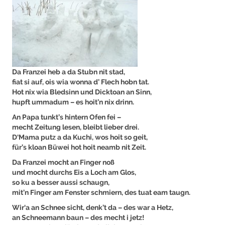
Da Franzei heb a da Stubn nit stad,
fiat si auf, ois wia wonna d’ Flech hobn tat.
Hot nix wia Bledsinn und Dicktoan an Sinn,
hupft ummadum – es hoit’n nix drinn.
An Papa tunkt’s hintern Ofen fei –
mecht Zeitung lesen, bleibt lieber drei.
D‘Mama putz a da Kuchi, wos hoit so geit,
für’s kloan Büwei hot hoit neamb nit Zeit.
Da Franzei mocht an Finger noß
und mocht durchs Eis a Loch am Glos,
so ku a besser aussi schaugn,
mit’n Finger am Fenster schmiern, des tuat eam taugn.
Wir‘a an Schnee sicht, denk’t da – des war a Hetz,
an Schneemann baun – des mecht i jetz!