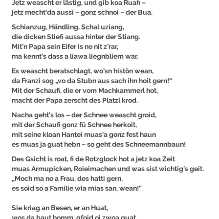
Jetz weascht er lästig, und gib koa Ruah –
jetz mecht‘da aussi – gonz schnoi – der Bua.
Schianzug, Händling, Schal uziang,
die dicken Stiefi aussa hinter der Stiang.
Mit’n Papa sein Eifer is no nit z’rar,
ma kennt’s dass a liawa liegnbliem war.
Es weascht beratschlagt, wo’sn histön wean,
da Franzi sog „vo da Stubn aus sach ihn hoit gern!“
Mit der Schaufi, die er vom Machkammerl hot,
macht der Papa zerscht des Platzl krod.
Nacha geht’s los – der Schnee weascht groid,
mit der Schaufi gonz fü Schnee herkoit,
mit seine kloan Hantei muas‘a gonz fest haun
es muas ja guat hebn – so geht des Schneemannbaun!
Des Gsicht is roat, fi de Rotzglock hot a jetz koa Zeit
muas Armupicken, Roieimachen und was sist wichtig’s geit.
„Moch ma no a Frau, des hatti gern,
es soid so a Familie wia mias san, wean!”
Sie kriag an Besen, er an Huat,
wos da baut homm, gfoid oi zwoa guat.