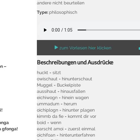
andere nicht beurteilen
Type:
philosophisch
zum Vorlesen hier klicken
Beschreibungen und Ausdrücke
on –
huckt = sitzt
owischaut = hinunterschaut
Muggel = Buckelpiste
aussihaut = hinausfallen
eichiwogn = hinein wagen
ummadum = herum
i!
oichiplogn = hinunter plagen
kimmb da fie = kommt dir vor
gonga
boid = wenn
a gfonga!
earscht amoi = zuerst einmal
oichifoan = hinterunterfahren