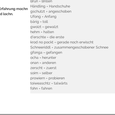
Brün = Brillen
Händling = Handschuhe
’Erfahrung mochn
gschutzt = angeschoben
d lochn.
Ufong = Anfang
bärig = toll
gwoizt = gewalzt
hehm = halten
d'erschte = die erste
krod no pockt = gerade noch erwischt
Schneeriddl = zusammengeschobener Schnee
gfonga = gefangen
ocha = herunter
onan = anderen
zerscht = zuerst
soim = selber
prowiern = probieren
toiweaschtz = talwärts
fohn = fahren