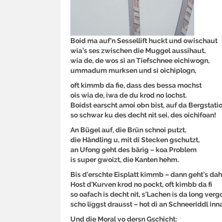
Boid ma auf’n Sessellift huckt und owischaut
wia’s ses zwischen die Muggel aussihaut,
wia de, de wos si an Tiefschnee eichiwogn,
ummadum murksen und si oichiplogn,
oft kimmb da fie, dass des bessa mochst
ois wia de, iwa de du krod no lochst.
Boidst earscht amoi obn bist, auf da Bergstati
so schwar ku des decht nit sei, des oichifoan!
An Bügel auf, die Brün schnoi putzt,
die Händling u, mit di Stecken gschutzt,
an Ufong geht des bärig – koa Problem
is super gwoizt, die Kanten hehm.
Bis d’erschte Eisplatt kimmb – dann geht’s dah
Host d’Kurven krod no pockt, oft kimbb da fi
so oafach is decht nit, s’Lachen is da long ver
scho liggst drausst – hot di an Schneeriddl inn
Und die Moral vo dersn Gschicht: