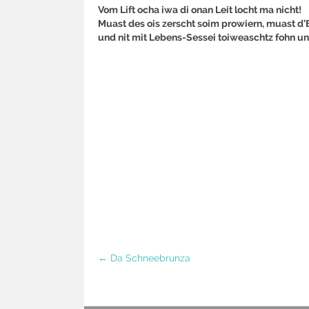
Vom Lift ocha iwa di onan Leit locht ma nicht!
Muast des ois zerscht soim prowiern, muast d
und nit mit Lebens-Sessei toiweaschtz fohn un
Posts
← Da Schneebrunza
navigation