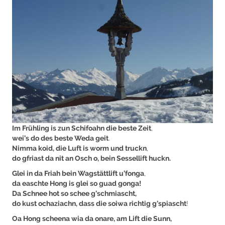
Im Frühling is zun Schifoahn die beste Zeit
,
wei’s do des beste Weda geit
.
Nimma koid, die Luft is worm und truckn
,
do gfriast da nit an Osch o, bein Sessellift huckn.
Glei in da Friah bein Wagstättlift u’fonga
,
da easchte Hong is glei so guad gonga!
Da Schnee hot so schee g’schmiascht,
do kust ochaziachn, dass die soiwa richtig g’spiascht
!
Oa Hong scheena wia da onare, am Lift die Sunn,