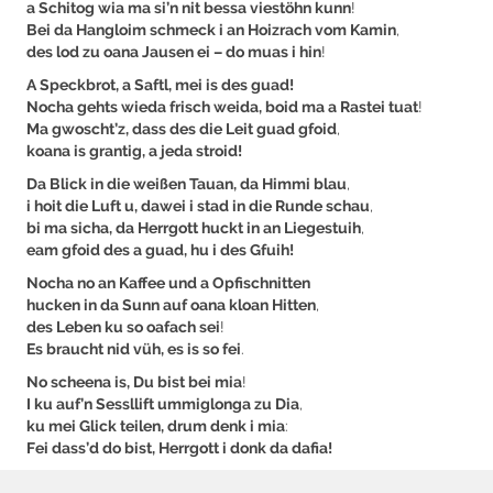
a Schitog wia ma si’n nit bessa viestöhn kunn
!
Bei da Hangloim schmeck i an Hoizrach vom Kamin
,
des lod zu oana Jausen ei – do muas i hin
!
A Speckbrot, a Saftl, mei is des guad!
Nocha gehts wieda frisch weida, boid ma a Rastei tuat
!
Ma gwoscht’z, dass des die Leit guad gfoid
,
koana is grantig, a jeda stroid!
Da Blick in die weißen Tauan, da Himmi blau
,
i hoit die Luft u, dawei i stad in die Runde schau
,
bi ma sicha, da Herrgott huckt in an Liegestuih
,
eam gfoid des a guad, hu i des Gfuih!
Nocha no an Kaffee und a Opfischnitten
hucken in da Sunn auf oana kloan Hitten
,
des Leben ku so oafach sei
!
Es braucht nid vüh, es is so fei
.
No scheena is, Du bist bei mia
!
I ku auf’n Sessllift ummiglonga zu Dia
,
ku mei Glick teilen, drum denk i mia
:
Fei dass’d do bist, Herrgott i donk da dafia!