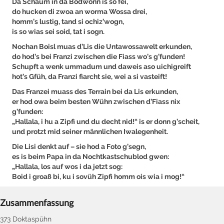
Da Schaum in da Bodwonn is so fei,
do hucken di zwoa an worma Wossa drei,
homm’s lustig, tand si ochiz’wogn,
is so wias sei soid, tat i sogn.
Nochan Boisl muas d’Lis die Untawossawelt erkunden,
do hod’s bei Franzi zwischen die Fiass wo’s g’funden!
Schupft a wenk ummadum und daweis aso uichigreift
hot’s Gfüh, da Franzi fiarcht sie, wei a si vasteift!
Das Franzei muass des Terrain bei da Lis erkunden,
er hod owa beim besten Wühn zwischen d’Fiass nix
g’funden:
„Hallala, i hu a Zipfi und du decht nid!“ is er donn g’scheit,
und protzt mid seiner männlichen Iwalegenheit.
Die Lisi denkt auf – sie hod a Foto g’segn,
es is beim Papa in da Nochtkastschublod gwen:
„Hallala, los auf wos i da jetzt sog:
Boid i groaß bi, ku i sovüh Zipfi homm ois wia i mog!“
Zusammenfassung
373 Doktaspühn