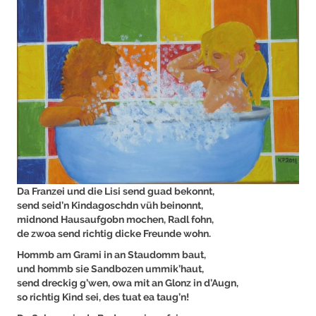
Da Franzei und die Lisi send guad bekonnt,
send seid’n Kindagoschdn vüh beinonnt,
midnond Hausaufgobn mochen, Radl fohn,
de zwoa send richtig dicke Freunde wohn.
Hommb am Grami in an Staudomm baut,
und hommb sie Sandbozen ummik’haut,
send dreckig g’wen, owa mit an Glonz in d’Augn,
so richtig Kind sei, des tuat ea taug’n!