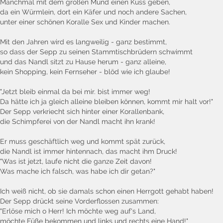
Manchmal mit dem großen Mund einen Kuss geben,
da ein Würmlein, dort ein Käfer und noch andere Sachen,
unter einer schönen Koralle Sex und Kinder machen.
Mit den Jahren wird es langweilig - ganz bestimmt,
so dass der Sepp zu seinen Stammtischbrüdern schwimmt
und das Nandl sitzt zu Hause herum - ganz alleine,
kein Shopping, kein Fernseher - blöd wie ich glaube!
"Jetzt bleib einmal da bei mir. bist immer weg!
Da hätte ich ja gleich alleine bleiben können, kommt mir halt vor!"
Der Sepp verkriecht sich hinter einer Korallenbank,
die Schimpferei von der Nandl macht ihn krank!
Er muss geschäftlich weg und kommt spät zurück,
die Nandl ist immer hintennach, das macht ihm Druck!
"Was ist jetzt, laufe nicht die ganze Zeit davon!
Was mache ich falsch, was habe ich dir getan?"
Ich weiß nicht, ob sie damals schon einen Herrgott gehabt haben!
Der Sepp drückt seine Vorderflossen zusammen:
"Erlöse mich o Herr! Ich möchte weg auf's Land,
möchte Füße bekommen und links und rechts eine Hand!"