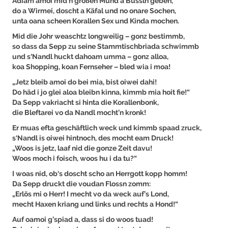
Adiam amoi mid’n großen Mund a Bussln geben,
do a Wirmei, doscht a Käfal und no onare Sochen,
unta oana scheen Korallen Sex und Kinda mochen.
Mid die Johr weaschtz longweilig – gonz bestimmb,
so dass da Sepp zu seine Stammtischbriada schwimmb
und s‘Nandl huckt dahoam umma – gonz alloa,
koa Shopping, koan Fernseher – bled wia i moa!
„Jetz bleib amoi do bei mia, bist oiwei dahi!
Do häd i jo glei aloa bleibn kinna, kimmb mia hoit fie!“
Da Sepp vakriacht si hinta die Korallenbonk,
die Bleftarei vo da Nandl mocht’n kronk!
Er muas efta geschäftlich weck und kimmb spaad zruck,
s‘Nandl is oiwei hintnoch, des mocht eam Druck!
„Woos is jetz, laaf nid die gonze Zeit davu!
Woos moch i foisch, woos hu i da tu?“
I woas nid, ob‘s doscht scho an Herrgott kopp homm!
Da Sepp druckt die voudan Flossn zomm:
„Erlös mi o Herr! I mecht vo da weck auf’s Lond,
mecht Haxen kriang und links und rechts a Hond!“
Auf oamoi g’spiad a, dass si do woos tuad!