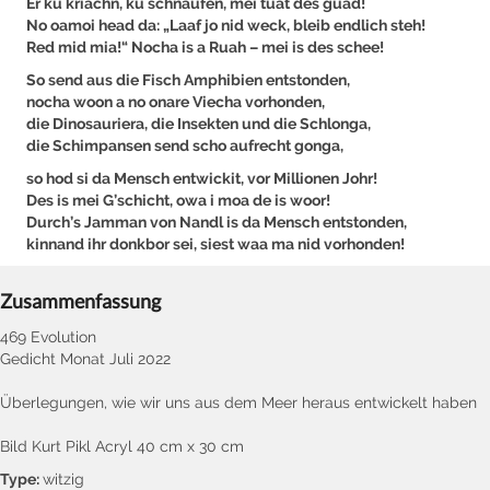
Er ku kriachn, ku schnaufen, mei tuat des guad!
No oamoi head da: „Laaf jo nid weck, bleib endlich steh!
Red mid mia!“ Nocha is a Ruah – mei is des schee!
So send aus die Fisch Amphibien entstonden,
nocha woon a no onare Viecha vorhonden,
die Dinosauriera, die Insekten und die Schlonga,
die Schimpansen send scho aufrecht gonga,
so hod si da Mensch entwickit, vor Millionen Johr!
Des is mei G’schicht, owa i moa de is woor!
Durch’s Jamman von Nandl is da Mensch entstonden,
kinnand ihr donkbor sei, siest waa ma nid vorhonden!
Zusammenfassung
469 Evolution
Gedicht Monat Juli 2022
Überlegungen, wie wir uns aus dem Meer heraus entwickelt haben
Bild Kurt Pikl Acryl 40 cm x 30 cm
Type:
witzig