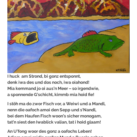
I huck am Strond, bi gonz entsponnt,
denk iwa des und dos noch, iwa oiahond!
Mia kemmand jo oi aus’n Meer – so irgendwie,
a sponnende G’schicht, kimmb mia hoid fie!
I stöh ma do zwor Fisch vor, a Weiwi und a Mandl,
nenn die oafoch amoi den Sepp und s‘Nandl,
bei dem Haufen Fisch woon’s sicher monogam,
tat’n siest den Iwablick valian, tat i hoid glaam!
An U’fong woor des gonz a oafochs Leben!