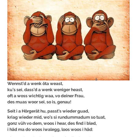
Wennst’d a wenk öta weast,
ku’s sei, dass’d a wenk weniger heast,
oft a woss wichtig waa, vo deiner Frau,
des muas woor sei, so is, genau!
Seit i a Hörgerät hu, passt’s wieder guad,
kriag wieder mid, wo’s si rundummadum so tuat,
gonz vüh vo dem, woos i hear, des find i bled,
i häd ma do woos iwalegg, loos woos i häd: