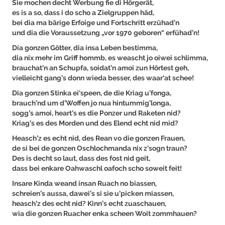
Sie mochen decht Werbung fie di Hörgerät,
es is a so, dass i do scho a Zielgruppen häd,
bei dia ma bärige Erfoige und Fortschritt erzühad’n
und dia die Voraussetzung „vor 1970 geboren“ erfühad’n!
Dia gonzen Götter, dia insa Leben bestimma,
dia nix mehr im Griff hommb, es weascht jo oiwei schlimma,
brauchat’n an Schupfa, soidat’n amoi zun Hörtest geh,
vielleicht gang’s donn wieda besser, des waar‘at schee!
Dia gonzen Stinka ei‘speen, de die Kriag u’fonga,
brauch’nd um d’Woffen jo nua hintummig’longa,
sogg’s amoi, heart’s es die Ponzer und Raketen nid?
Kriag’s es des Morden und des Elend echt nid mid?
Heasch’z es echt nid, des R
ean vo die gonzen Frauen,
de si bei de gonzen Oschlochmanda nix z’sogn traun?
Des is decht so laut, dass des fost nid geit,
dass bei enkare Oahwaschl oafoch scho soweit feit!
Insare Kinda weand insan Ruach no biassen,
schreien’s aussa, dawei’s si sie u’picken miassen,
heasch’z des echt nid? Kinn’s echt zuaschauen,
wia die gonzen Ruacher enka scheen Woit zommhauen?