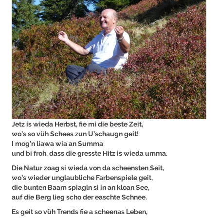
Jetz is wieda Herbst, fie mi die beste Zeit,
wo’s so vüh Schees zun U’schaugn geit!
I mog’n liawa wia an Summa
und bi froh, dass die gresste Hitz is wieda umma.
Die Natur zoag si wieda von da scheensten Seit,
wo’s wieder unglaubliche Farbenspiele geit,
die bunten Baam spiagln si in an kloan See,
auf die Berg lieg scho der easchte Schnee.
Es geit so vüh Trends fie a scheenas Leben,