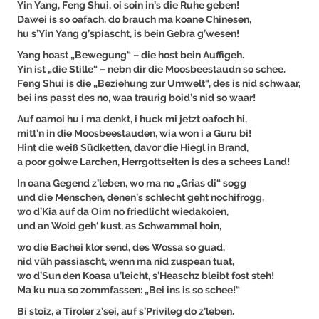
Yin Yang, Feng Shui, oi soin in’s die Ruhe geben!
Dawei is so oafach, do brauch ma koane Chinesen,
hu s’Yin Yang g’spiascht, is bein Gebra g’wesen!
Yang hoast „Bewegung“ – die host bein Auffigeh.
Yin ist „die Stille“ – nebn dir die Moosbeestaudn so schee.
Feng Shui is die „Beziehung zur Umwelt“, des is nid schwaar,
bei ins passt des no, waa traurig boid’s nid so waar!
Auf oamoi hu i ma denkt, i huck mi jetzt oafoch hi,
mitt’n in die Moosbeestauden, wia won i a Guru bi!
Hint die weiß Südketten, davor die Hiegl in Brand,
a poor goiwe Larchen, Herrgottseiten is des a schees Land!
In oana Gegend z’leben, wo ma no „Grias di“ sogg
und die Menschen, denen’s schlecht geht nochifrogg,
wo d’Kia auf da Oim no friedlicht wiedakoien,
und an Woid geh‘ kust, as Schwammal hoin,
wo die Bachei klor send, des Wossa so guad,
nid vüh passiascht, wenn ma nid zuspean tuat,
wo d’Sun den Koasa u’leicht, s’Heaschz bleibt fost steh!
Ma ku nua so zommfassen: „Bei ins is so schee!“
Bi stoiz, a Tiroler z’sei, auf s’Privileg do z’leben.