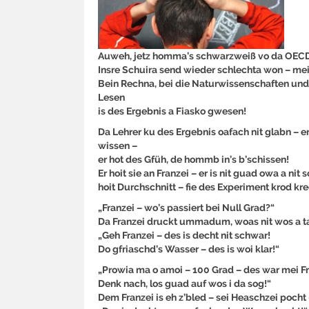
Auweh, jetz homma’s schwarzweiß vo da OECD
Insre Schuira send wieder schlechta won – mei
Bein Rechna, bei die Naturwissenschaften und
Lesen
is des Ergebnis a Fiasko gwesen!
Da Lehrer ku des Ergebnis oafach nit glabn – er
wissen –
er hot des Gfüh, de hommb in’s b’schissen!
Er hoit sie an Franzei – er is nit guad owa a nit 
hoit Durchschnitt – fie des Experiment krod kre
„Franzei – wo’s passiert bei Null Grad?“
Da Franzei druckt ummadum, woas nit wos a ta
„Geh Franzei – des is decht nit schwar!
Do gfriaschd’s Wasser – des is woi klar!“
„Prowia ma o amoi – 100 Grad – des war mei F
Denk nach, los guad auf wos i da sog!“
Dem Franzei is eh z’bled – sei Heaschzei pocht