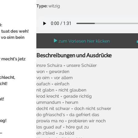
Type:
witzig
:
 tuat des weh!
 vo oim bein
zum Vorlesen hier klicken
Beschreibungen und Ausdrücke
 mecht’s jetz
insre Schuira = unsere Schüler
won = geworden
schlecht,
vo oim = vor allem
cht!
oafach = einfach
nit glabn = nicht glauben
krod krecht = gerade richtig
t!
ummandum = herum
decht nit schwar = doch nicht schwer
do gfriaschd's = da gefriert das
rog!
prowia ma no = probieren wir noch
los guad auf = höre gut zu
 –
eh z'bled = zu blöd