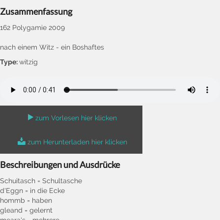
Zusammenfassung
162 Polygamie 2009
nach einem Witz - ein Boshaftes
Type:
witzig
zum Vorlesen hier klicken
zum Herunterladen hier klicken
Beschreibungen und Ausdrücke
Schuitasch = Schultasche
d'Eggn = in die Ecke
hommb = haben
gleand = gelernt
meara's = mehrere