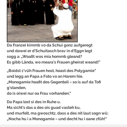
Da Franzei kimmb vo da Schui gonz aufgeregt
und dawei er d’Schuitasch brav in d’Eggn legt
sogg a: „Woaßt wos mia hommb gleand?
Es gibb Lända, wo meara’s Frauen gheirat weand!”
„Boidst z’vüh Frauen host, hoast des Polygamie“
und legg an Papa a Foto vo an Harem hie.
„Monogamie hoaßt des Gegenteil – so is auf da Tofi
g‘standen,
do is oiwei nur oa Frau vorhanden.“
Da Papa lost si des in Ruhe u.
Ma sicht’s das a des ois guad vasteh ku,
und murfelt, ma gwoschtz, dass a des nit laut sogn wü:
„Nocha hu i a Monogamie – und decht hu i oane zfüh!“