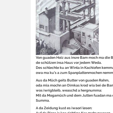
Von guaden Hoiz aus insre Bam moch ma die B
de schützen insa Haus vor jedem Weda.
Des schlechte ku an Winta in Kachiofen kemm
owa ma ku’s a zum Spanplattenmochen nemm
Aus da Müch geits Butter von guaden Rahm,
oda mia mochn an Oimkas krod wia bei de Ba
wos iwrigbleib, weaschd a hergnumma:
Mit da Mogamüch und dem Jutten fuadan ma 
Summa.
A da Zeidung kust es iwaori lesen:
Auf da Pizza is koa richtiga Kas mehr gwesen,