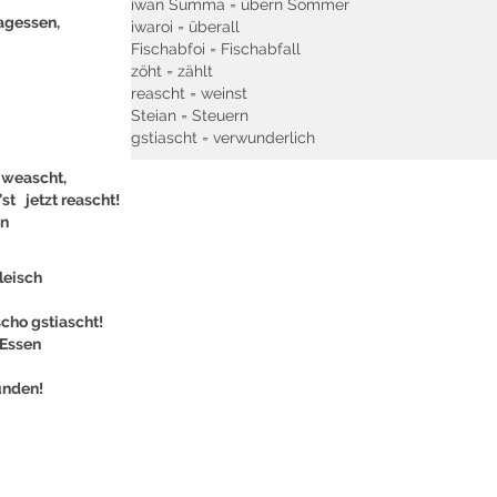
iwan Summa = übern Sommer
agessen,
iwaroi = überall
Fischabfoi = Fischabfall
zöht = zählt
reascht = weinst
Steian = Steuern
gstiascht = verwunderlich
 weascht,
st jetzt reascht!
in
leisch
cho gstiascht!
 Essen
unden!