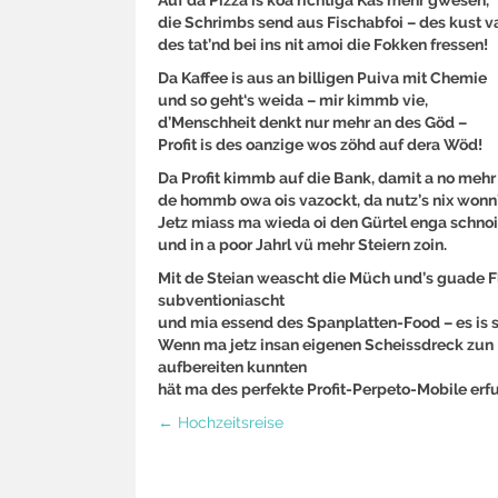
die Schrimbs send aus Fischabfoi – des kust v
des tat’nd bei ins nit amoi die Fokken fressen!
Da Kaffee is aus an billigen Puiva mit Chemie
und so geht‘s weida – mir kimmb vie,
d’Menschheit denkt nur mehr an des Göd –
Profit is des oanzige wos zöhd auf dera Wöd!
Da Profit kimmb auf die Bank, damit a no mehr
de hommb owa ois vazockt, da nutz’s nix wonn’
Jetz miass ma wieda oi den Gürtel enga schno
und in a poor Jahrl vü mehr Steiern zoin.
Mit de Steian weascht die Müch und’s guade F
subventioniascht
und mia essend des Spanplatten-Food – es is s
Wenn ma jetz insan eigenen Scheissdreck zun
aufbereiten kunnten
hät ma des perfekte Profit-Perpeto-Mobile erf
Posts
← Hochzeitsreise
navigation