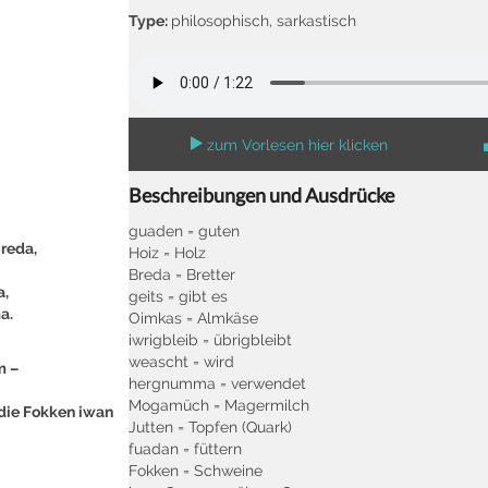
Type:
philosophisch, sarkastisch
zum Vorlesen hier klicken
Beschreibungen und Ausdrücke
guaden = guten
reda,
Hoiz = Holz
Breda = Bretter
a,
geits = gibt es
a.
Oimkas = Almkäse
iwrigbleib = übrigbleibt
weascht = wird
m –
hergnumma = verwendet
Mogamüch = Magermilch
die Fokken iwan
Jutten = Topfen (Quark)
fuadan = füttern
Fokken = Schweine