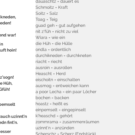
dauaschtz = dauert es
Schmoitz = Kraft
Soitz = Salz
ikneden,
Toag = Teig
jeden!
guad geh = gut aufgehen
nit z'füh = nicht zu viel
end war!
Wiara = wie ein
die Hüh = die Hülle
in
ondla = ordentlich
uft hoin!
durchikneden = durchkneten
riacht = riecht
ausroin = ausrollen
Heascht = Herd
 z’sogn!
eischoitn = einschalten
ie Hüh,
ausmog = entweichen kann
 Gfüh!
a poor Lecha = ein paar Löcher
bochen = backen
hoastz = heißt es
npemselt
einpemselt = eingepinselt
k'heaschd = gehört
auch uzinnt’n
zommrama = zusammenräumen
dn fint’n.
uzinnt'n = anzünden
Messer
Scherschz = Scherz (Endstück)