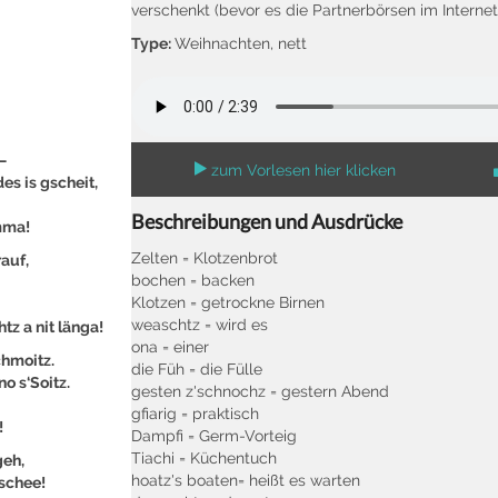
verschenkt (bevor es die Partnerbörsen im Interne
Type:
Weihnachten, nett
–
zum Vorlesen hier klicken
es is gscheit,
Beschreibungen und Ausdrücke
mma!
Zelten = Klotzenbrot
auf,
bochen = backen
Klotzen = getrockne Birnen
weaschtz = wird es
tz a nit länga!
ona = einer
chmoitz.
die Füh = die Fülle
o s‘Soitz.
gesten z'schnochz = gestern Abend
gfiarig = praktisch
!
Dampfi = Germ-Vorteig
Tiachi = Küchentuch
geh,
hoatz's boaten= heißt es warten
schee!