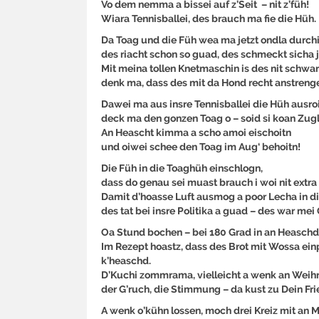
Vo dem nemma a bissei auf z’Seit – nit z’füh!
Wiara Tennisballei, des brauch ma fie die Hüh.
Da Toag und die Füh wea ma jetzt ondla durch
des riacht schon so guad, des schmeckt sicha 
Mit meina tollen Knetmaschin is des nit schwar
denk ma, dass des mit da Hond recht anstreng
Dawei ma aus insre Tennisballei die Hüh ausro
deck ma den gonzen Toag o – soid si koan Zugl
An Heascht kimma a scho amoi eischoitn
und oiwei schee den Toag im Aug‘ behoitn!
Die Füh in die Toaghüh einschlogn,
dass do genau sei muast brauch i woi nit extra
Damit d’hoasse Luft ausmog a poor Lecha in d
des tat bei insre Politika a guad – des war mei
Oa Stund bochen – bei 180 Grad in an Heaschd
Im Rezept hoastz, dass des Brot mit Wossa ei
k’heaschd.
D’Kuchi zommrama, vielleicht a wenk an Weihr
der G’ruch, die Stimmung – da kust zu Dein Frie
A wenk o’kühn lossen, moch drei Kreiz mit an 