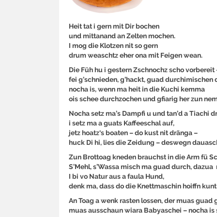
Heit tat i gern mit Dir bochen
und mittanand an Zelten mochen.
I mog die Klotzen nit so gern
drum weaschtz eher ona mit Feigen wean.
Die Füh hu i gestern Zschnochz scho vorbereit 
fei g’schnieden, g’hackt, guad durchimischen d
nocha is, wenn ma heit in die Kuchi kemma
ois schee durchzochen und gfiarig her zun ne
Nocha setz ma’s Dampfi u und tan’d a Tiachi dr
i setz ma a guats Kaffeeschal auf,
jetz hoatz‘s boaten – do kust nit dränga –
huck Di hi, lies die Zeidung – deswegn dauasch
Zun Brottoag kneden brauchst in die Arm fü S
S’Mehl, s’Wassa misch ma guad durch, dazua n
I bi vo Natur aus a faula Hund,
denk ma, dass do die Knettmaschin hoiffn kunt
An Toag a wenk rasten lossen, der muas guad 
muas ausschaun wiara Babyaschei – nocha is 