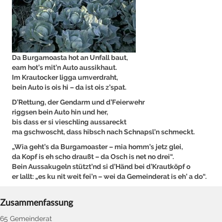
Da Burgamoasta hot an Unfall baut,
eam hot’s mit’n Auto aussikhaut.
Im Krautocker ligga umverdraht,
bein Auto is ois hi – da ist ois z’spat.
D’Rettung, der Gendarm und d’Feierwehr
riggsen bein Auto hin und her,
bis dass er si vieschling aussareckt
ma gschwoscht, dass hibsch nach Schnapsl’n schmeckt.
„Wia geht’s da Burgamoaster – mia homm’s jetz glei,
da Kopf is eh scho draußt – da Osch is net no drei“.
Bein Aussakugeln stützt’nd si d’Händ bei d’Krautköpf o
er lallt: „es ku nit weit fei’n – wei da Gemeinderat is eh’ a do“.
Zusammenfassung
65 Gemeinderat