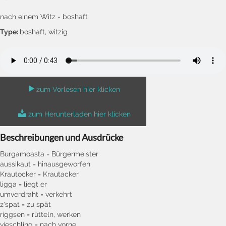
nach einem Witz - boshaft
Type:
boshaft, witzig
zum Vorlesen hier klicken
zum Herunterladen hier klicken
Beschreibungen und Ausdrücke
Burgamoasta = Bürgermeister
aussikaut = hinausgeworfen
Krautocker = Krautacker
ligga = liegt er
umverdraht = verkehrt
z'spat = zu spät
riggsen = rütteln, werken
vieschling = nach vorne