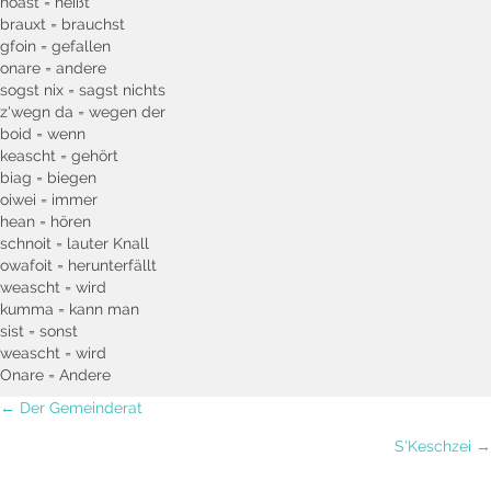
hoast = heißt
brauxt = brauchst
gfoin = gefallen
onare = andere
sogst nix = sagst nichts
z'wegn da = wegen der
boid = wenn
keascht = gehört
biag = biegen
oiwei = immer
hean = hören
schnoit = lauter Knall
owafoit = herunterfällt
weascht = wird
kumma = kann man
sist = sonst
weascht = wird
Onare = Andere
Posts
← Der Gemeinderat
S'Keschzei →
navigation