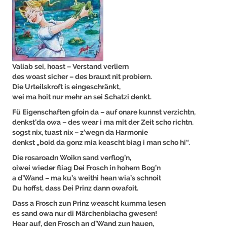
Valiab sei, hoast – Verstand verliern
des woast sicher – des brauxt nit probiern.
Die Urteilskroft is eingeschränkt,
wei ma hoit nur mehr an sei Schatzi denkt.
Fü Eigenschaften gfoin da – auf onare kunnst verzichtn,
denkst’da owa – des wear i ma mit der Zeit scho richtn.
sogst nix, tuast nix – z’wegn da Harmonie
denkst „boid da gonz mia keascht biag i man scho hi“.
Die rosaroadn Woikn sand verflog’n,
oiwei wieder fliag Dei Frosch in hohem Bog’n
a d’Wand – ma ku’s weithi hean wia’s schnoit
Du hoffst, dass Dei Prinz dann owafoit.
Dass a Frosch zun Prinz weascht kumma lesen
es sand owa nur di Märchenbiacha gwesen!
Hear auf, den Frosch an d’Wand zun hauen,