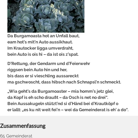
Da Burgamoasta hot an Unfall baut,
eam hot’s mit’n Auto aussikhaut.
Im Krautocker ligga umverdraht,
bein Auto is ois hi – da ist ois z’spat.
D’Rettung, der Gendarm und d’Feierwehr
riggsen bein Auto hin und her,
bis dass er si vieschling aussareckt
ma gschwoscht, dass hibsch nach Schnapsl’n schmeckt.
„Wia geht’s da Burgamoaster – mia homm’s jetz glei,
da Kopf is eh scho draußt – da Osch is net no drei“.
Bein Aussakugeln stützt’nd si d’Händ bei d’Krautköpf o
er lallt: „es ku nit weit fei’n – wei da Gemeinderat is eh’ a do“.
Zusammenfassung
65 Gemeinderat