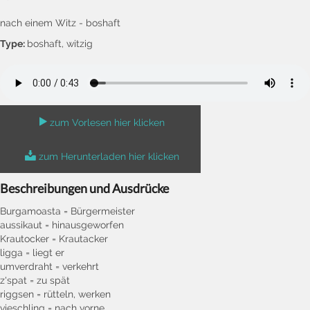
nach einem Witz - boshaft
Type:
boshaft, witzig
zum Vorlesen hier klicken
zum Herunterladen hier klicken
Beschreibungen und Ausdrücke
Burgamoasta = Bürgermeister
aussikaut = hinausgeworfen
Krautocker = Krautacker
ligga = liegt er
umverdraht = verkehrt
z'spat = zu spät
riggsen = rütteln, werken
vieschling = nach vorne