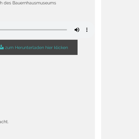
uch des Bauernhausmuseums
zum Herunterladen hier klicken
acht.