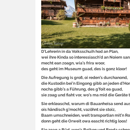
D’Lehrerin in da Voiksschuih hod an Plan,
wei ihre Kinda so interessiasch’d an Noiem san
mecht ean zoagn, wia’s frira woor,
des geht im Museum guad, des is gonz kloor!
Die Aufregung is groß, oi reden’s durchanond,
die Kustodin bei’n Eingong gibb an jeden d’Ho
nocha gibb’s a Führung, des g’foit ea guad,
sie zoag und fiaht vor, wo’s ma mid die Geräte t
Sie erkleaschd, warum di Bauanheisa send aus
ois händisch g’mocht, vazöhnt sie stoiz,
Baam umschneiden, weit transportian mit’n Ro
donn geht die Orweit owa eascht richtig loos!
Sie zoag a Büd, woo’s Boiken und Breda schne