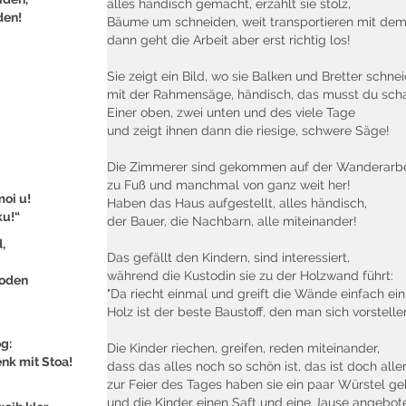
alles händisch gemacht, erzählt sie stolz,
den!
Bäume um schneiden, weit transportieren mit dem
dann geht die Arbeit aber erst richtig los!
Sie zeigt ein Bild, wo sie Balken und Bretter schne
mit der Rahmensäge, händisch, das musst du scha
Einer oben, zwei unten und des viele Tage
und zeigt ihnen dann die riesige, schwere Säge!
Die Zimmerer sind gekommen auf der Wanderarbe
zu Fuß und manchmal von ganz weit her!
moi u!
Haben das Haus aufgestellt, alles händisch,
ku!“
der Bauer, die Nachbarn, alle miteinander!
,
Das gefällt den Kindern, sind interessiert,
während die Kustodin sie zu der Holzwand führt:
ooden
"Da riecht einmal und greift die Wände einfach ei
Holz ist der beste Baustoff, den man sich vorstelle
og:
Die Kinder riechen, greifen, reden miteinander,
enk mit Stoa!
dass das alles noch so schön ist, das ist doch alle
zur Feier des Tages haben sie ein paar Würstel g
und die Kinder einen Saft und eine Jause angebot