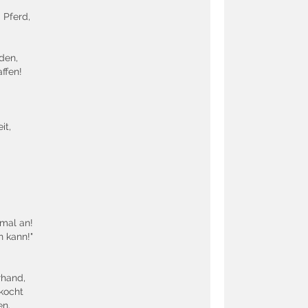
 Pferd,
iden,
ffen!
it,
nmal an!
n kann!"
rhand,
ekocht
en.