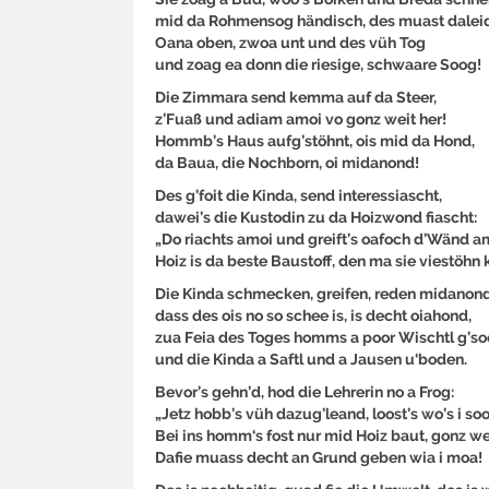
mid da Rohmensog händisch, des muast dalei
Oana oben, zwoa unt und des vüh Tog
und zoag ea donn die riesige, schwaare Soog!
Die Zimmara send kemma auf da Steer,
z’Fuaß und adiam amoi vo gonz weit her!
Hommb’s Haus aufg’stöhnt, ois mid da Hond,
da Baua, die Nochborn, oi midanond!
Des g’foit die Kinda, send interessiascht,
dawei’s die Kustodin zu da Hoizwond fiascht:
„Do riachts amoi und greift’s oafoch d’Wänd a
Hoiz is da beste Baustoff, den ma sie viestöhn 
Die Kinda schmecken, greifen, reden midanond
dass des ois no so schee is, is decht oiahond,
zua Feia des Toges homms a poor Wischtl g’s
und die Kinda a Saftl und a Jausen u‘boden.
Bevor’s gehn’d, hod die Lehrerin no a Frog:
„Jetz hobb’s vüh dazug’leand, loost’s wo’s i so
Bei ins homm‘s fost nur mid Hoiz baut, gonz w
Dafie muass decht an Grund geben wia i moa!