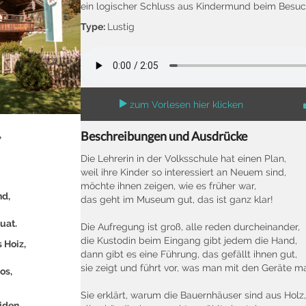
ein logischer Schluss aus Kindermund beim Bes
Type:
Lustig
zum Vorlesen hier klicken
Beschreibungen und Ausdrücke
,
Die Lehrerin in der Volksschule hat einen Plan,
weil ihre Kinder so interessiert an Neuem sind,
möchte ihnen zeigen, wie es früher war,
nd,
das geht im Museum gut, das ist ganz klar!
uat.
Die Aufregung ist groß, alle reden durcheinander,
die Kustodin beim Eingang gibt jedem die Hand,
 Hoiz,
dann gibt es eine Führung, das gefällt ihnen gut,
sie zeigt und führt vor, was man mit den Geräte m
os,
Sie erklärt, warum die Bauernhäuser sind aus Holz,
iden,