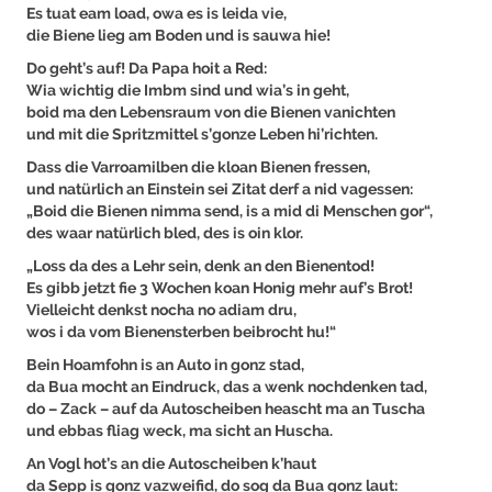
Es tuat eam load, owa es is leida vie,
die Biene lieg am Boden und is sauwa hie!
Do geht’s auf! Da Papa hoit a Red:
Wia wichtig die Imbm sind und wia’s in geht,
boid ma den Lebensraum von die Bienen vanichten
und mit die Spritzmittel s’gonze Leben hi’richten.
Dass die Varroamilben die kloan Bienen fressen,
und natürlich an Einstein sei Zitat derf a nid vagessen:
„Boid die Bienen nimma send, is a mid di Menschen gor“,
des waar natürlich bled, des is oin klor.
„Loss da des a Lehr sein, denk an den Bienentod!
Es gibb jetzt fie 3 Wochen koan Honig mehr auf’s Brot!
Vielleicht denkst nocha no adiam dru,
wos i da vom Bienensterben beibrocht hu!“
Bein Hoamfohn is an Auto in gonz stad,
da Bua mocht an Eindruck, das a wenk nochdenken tad,
do – Zack – auf da Autoscheiben heascht ma an Tuscha
und ebbas fliag weck, ma sicht an Huscha.
An Vogl hot’s an die Autoscheiben k’haut
da Sepp is gonz vazweifid, do sog da Bua gonz laut: