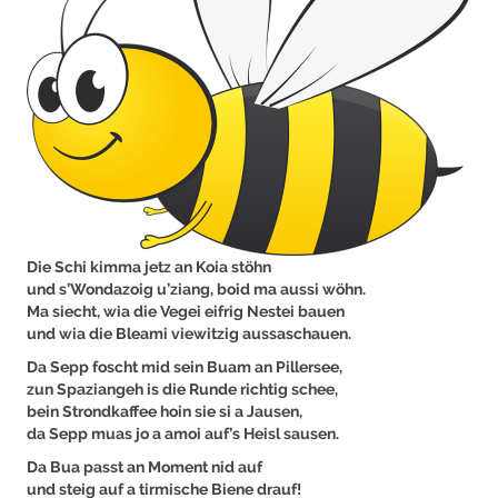
Die Schi kimma jetz an Koia stöhn
und s’Wondazoig u’ziang, boid ma aussi wöhn.
Ma siecht, wia die Vegei eifrig Nestei bauen
und wia die Bleami viewitzig aussaschauen.
Da Sepp foscht mid sein Buam an Pillersee,
zun Spaziangeh is die Runde richtig schee,
bein Strondkaffee hoin sie si a Jausen,
da Sepp muas jo a amoi auf’s Heisl sausen.
Da Bua passt an Moment nid auf
und steig auf a tirmische Biene drauf!