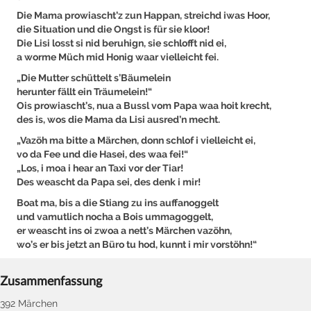
Die Mama prowiascht’z zun Happan, streichd iwas Hoor,
die Situation und die Ongst is für sie kloor!
Die Lisi losst si nid beruhign, sie schlofft nid ei,
a worme Müch mid Honig waar vielleicht fei.
„Die Mutter schüttelt s’Bäumelein
herunter fällt ein Träumelein!“
Ois prowiascht’s, nua a Bussl vom Papa waa hoit krecht,
des is, wos die Mama da Lisi ausred’n mecht.
„Vazöh ma bitte a Märchen, donn schlof i vielleicht ei,
vo da Fee und die Hasei, des waa fei!“
„Los, i moa i hear an Taxi vor der Tiar!
Des weascht da Papa sei, des denk i mir!
Boat ma, bis a die Stiang zu ins auffanoggelt
und vamutlich nocha a Bois ummagoggelt,
er weascht ins oi zwoa a nett’s Märchen vazöhn,
wo’s er bis jetzt an Büro tu hod, kunnt i mir vorstöhn!“
Zusammenfassung
392 Märchen