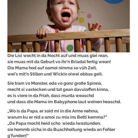
Die Lisi wocht in da Nocht auf und muas glei rean,
sie muas mit da Geburt vo ihr’n Briadal fertig wean!
Die Mama hod auf oamoi nimma so vüh Zeit,
wei’s mit’n Stillen und Wickin oiwei ebbas geit.
Sie tram vo Monster, oda vo gonz große Spinna,
mecht si vastecken und tat gean davulaffen kinna,
es is viere in da Friah, dass munta weaschd
und dass die Mama im Babyphone laut weinen heaschd.
„Wo is da Papa, er soid mi in die Arme nehma,
warum ku er nid a amoi zu mia ins Betti kemma?“
„Da Papa mocht heid scho wieda Iwastunden,
sie hommb sicha in da Buachhoitung wieda an Fehler
g’funden!“