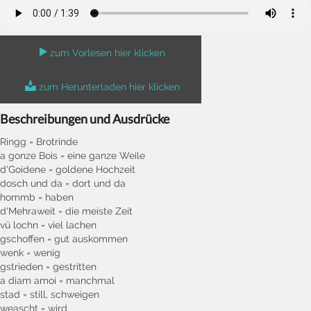
zum Vorlesen hier klicken
zum Herunterladen hier klicken
Beschreibungen und Ausdrücke
Ringg = Brotrinde
a gonze Bois = eine ganze Weile
d'Goidene = goldene Hochzeit
dosch und da = dort und da
hommb = haben
d'Mehraweit = die meiste Zeit
vü lochn = viel lachen
gschoffen = gut auskommen
wenk = wenig
gstrieden = gestritten
a diam amoi = manchmal
stad = still, schweigen
weascht = wird