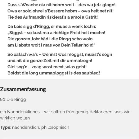
Dass s’Woache nia nit hobm woit – des wa jetz glogn!
Owa er soid oiwei s’Bessere hobm – owa heit net nit!
Fie des Aufmandln riskierat’s a amoi a Gstrit!
Da Lois sigg d’Ringg, er muas a wenk lochn:
„Siggst – so kust ma a richtige Freid heit mochn!
Die gonzen Johr häd i die Ringg scho woin
am Liabstn woit i mas von Dein Teller hoin!“
So oafach wa’s – wennst wos moggst, muast’s sogn
und nit die gonze Zeit mit dir ummatrogn!
Glei sog’n – zoag wost mext, wias geht!
Boidst die long ummaploggst is des saubled!
Zusammenfassung
80 Die Ringg
ein Nachdenkliches - wir sollten früh genug deklarieren, was wir
wirklich wollen
Type:
nachdenklich, philosophisch