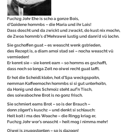
Fuchzg Johr Ehe is scho a gonze Bois,
d’Goidene hommbs – die Maria und ihr Lois!
Dass doscht und da zwickt und zwackt, do kust nix mochn,
de Zwoa hommb’s d’Mehrawei lustig und dann’d vü lochn.
Sie gschoffen guat – es weascht wenk gstrieden,
des Rezept is, a diam amoi stad sei – nocha weascht vü
vermieden!
Er kennt sie – sie kennt eam – so homms es gschafft,
dass noch so longa Zeit no oiwei recht guat lafft.
Er hot die Scheidl klobn, hot d’Spa weckgspoitn,
nemman Kaffeemochn hommbs si si gut unterhoitn,
da Honig und des Schmoiz steht auf’n Tisch,
des soiwabochne Brot is no gonz frisch.
Sie schmiert eams Brot – so is der Brauch –
donn zögert’s kuschz – und denkt si schlauch:
Heit koit i ma des Woache – die Ringg kriag er,
Fuchzg Johr wor’s onascht – heit mog i nimma mehr!
Oiwei is zruggstonten – so is dazogn!