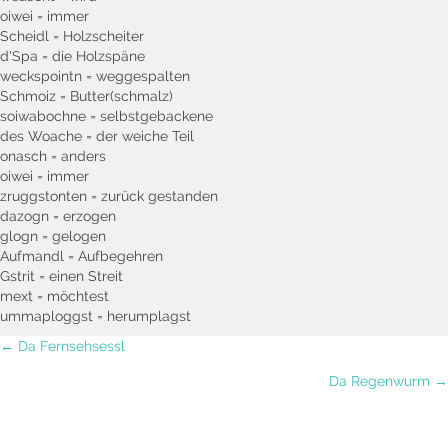
oiwei = immer
Scheidl = Holzscheiter
d'Spa = die Holzspäne
weckspointn = weggespalten
Schmoiz = Butter(schmalz)
soiwabochne = selbstgebackene
des Woache = der weiche Teil
onasch = anders
oiwei = immer
zruggstonten = zurück gestanden
dazogn = erzogen
glogn = gelogen
Aufmandl = Aufbegehren
Gstrit = einen Streit
mext = möchtest
ummaploggst = herumplagst
Posts
← Da Fernsehsessl
Da Regenwurm →
navigation