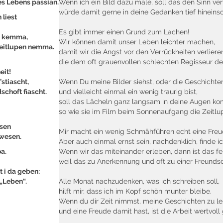
es Lebens passian.
Wenn ich ein Bild dazu male, soll das den Sinn ver
würde damit gerne in deine Gedanken tief hineins
liest
Es gibt immer einen Grund zum Lachen!
n kemma,
Wir können damit unser Leben leichter machen,
Zeitlupen nemma.
damit wir die Angst vor den Verrückheiten verliere
die dem oft grauenvollen schlechten Regisseur de
eit!
stiascht,
Wenn Du meine Bilder siehst, oder die Geschichten
schoft fiascht.
und vielleicht einmal ein wenig traurig bist,
soll das Lächeln ganz langsam in deine Augen k
so wie sie im Film beim Sonnenaufgang die Zeitl
esen
Mir macht ein wenig Schmähführen echt eine Freu
’wesen.
Aber auch einmal ernst sein, nachdenklich, finde i
a.
Wenn wir das miteinander erleben, dann ist das fei
weil das zu Anerkennung und oft zu einer Freundsc
 i da geben:
„Leben“.
Alle Monat nachzudenken, was ich schreiben soll,
hilft mir, dass ich im Kopf schön munter bleibe.
Wenn du dir Zeit nimmst, meine Geschichten zu l
und eine Freude damit hast, ist die Arbeit wertvol