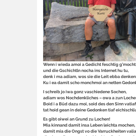
Wenn i wieda amoi a Gedicht feschtig g’mocht
und die Gschichtln nocha ins Internet hu tu,
denk i ma adiam, wos sie die Leit ebba denken
Ku i ea damit scho monchmoi an netten Gedo
I schreib jo iwa gonz vaschiedene Sochen,
adiam wos Nochdenkliches – owa a zun Loche
Boid i a Büd dazu moi, soid des den Sinn vatiaf
tat hoid gean in deine Gedonken tiaf eichischli
Es gibt oiwei an Grund zu Lochen!
Mia kinnand damit insa Leben leichta mochen,
damit mia die Ongst vo die Varruckheiten valia