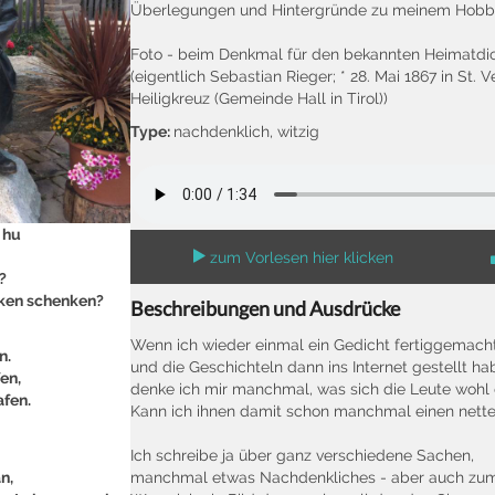
Überlegungen und Hintergründe zu meinem Hobb
Foto - beim Denkmal für den bekannten Heimatdic
(eigentlich Sebastian Rieger; * 28. Mai 1867 in St. 
Heiligkreuz (Gemeinde Hall in Tirol))
Type:
nachdenklich, witzig
 hu
zum Vorlesen hier klicken
?
nken schenken?
Beschreibungen und Ausdrücke
Wenn ich wieder einmal ein Gedicht fertiggemach
n.
und die Geschichteln dann ins Internet gestellt ha
en,
denke ich mir manchmal, was sich die Leute wohl
afen.
Kann ich ihnen damit schon manchmal einen net
Ich schreibe ja über ganz verschiedene Sachen,
n,
manchmal etwas Nachdenkliches - aber auch zu