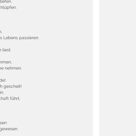
tiefen,
chlüpfen.
n,
s Lebens passieren.
 liest
ommen,
upe nehmen.
de!
ch gescheit!
n,
haft führt.
esen
l gewesen.