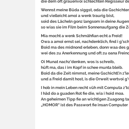
die dem oft grauenvoi schlechten Regisseur d
Wennst meine Büda siggst, oda die Gschichten 
und vielleicht amoi a wenk traurig bist,
soid des Lächeln gonz langsom in deine Auge
so wias sie im Film beim Sonnenaufgang die 
Mia mocht a wenk Schmähfian echt a Freid!
Owa a amoi ernst sei, nachdenklich, find i g’sch
Boid ma des midnond erleben, donn waa des g’
wei des zu Anerkennung und oft zu oana Freind
Oi Munat nachz’denken, wos is schreib,
hüft ma, das i im Kopf in schee munta bleib.
Boid da die Zeit nimmst, meine Gschichtl’n z’l
und a Freid damit host, is die Orweit wertvoi g
I hob in mein Leben recht vüh mit Computa z’to
I häd do a guaden Rot fie die, wia i hoid moa.
An geheimen Tipp fie an wichtigen Zuagong tat
„HOMOR“ ist des Passwort fie insan Computer 