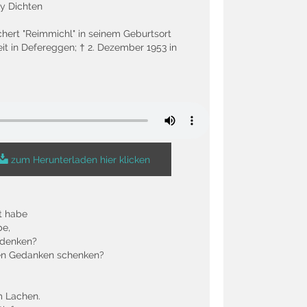
y Dichten
hert "Reimmichl" in seinem Geburtsort
Veit in Defereggen; † 2. Dezember 1953 in
zum Herunterladen hier klicken
t habe
be,
 denken?
ten Gedanken schenken?
m Lachen.