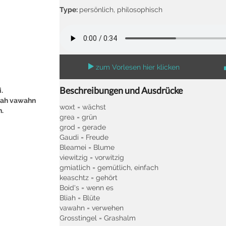
Type:
persönlich, philosophisch
zum Vorlesen hier klicken
Beschreibungen und Ausdrücke
.
liah vawahn
woxt = wächst
n.
grea = grün
grod = gerade
Gaudi = Freude
Bleamei = Blume
viewitzig = vorwitzig
gmiatlich = gemütlich, einfach
keaschtz = gehört
Boid's = wenn es
Bliah = Blüte
vawahn = verwehen
Grosstingel = Grashalm