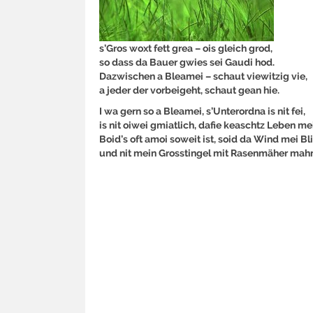
s’Gros woxt fett grea – ois gleich grod,
so dass da Bauer gwies sei Gaudi hod.
Dazwischen a Bleamei – schaut viewitzig vie,
a jeder der vorbeigeht, schaut gean hie.
I wa gern so a Bleamei, s’Unterordna is nit fei,
is nit oiwei gmiatlich, dafie keaschtz Leben mei
Boid’s oft amoi soweit ist, soid da Wind mei B
und nit mein Grosstingel mit Rasenmäher mah