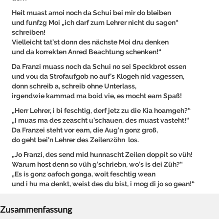
Heit muast amoi noch da Schui bei mir do bleiben
und funfzg Moi „ich darf zum Lehrer nicht du sagen“
schreiben!
Vielleicht tat’st donn des nächste Moi dru denken
und da korrekten Anred Beachtung schenken!“
Da Franzi muass noch da Schui no sei Speckbrot essen
und vou da Strofaufgob no auf’s Klogeh nid vagessen,
donn schreib a, schreib ohne Unterlass,
irgendwie kammad ma boid vie, es mocht eam Spaß!
„Herr Lehrer, i bi feschtig, derf jetz zu die Kia hoamgeh?“
„I muas ma des zeascht u’schauen, des muast vasteht!“
Da Franzei steht vor eam, die Aug’n gonz groß,
do geht bei’n Lehrer des Zeilenzöhn los.
„Jo Franzi, des send mid hunnascht Zeilen doppit so vüh!
Warum host denn so vüh g’schriebn, wo’s is dei Züh?“
„Es is gonz oafoch gonga, woit feschtig wean
und i hu ma denkt, weist des du bist, i mog di jo so gean!“
Zusammenfassung