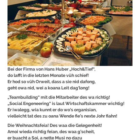
Bei der Firma von Hans Huber „Hoch&Tief“,
do lafft in die letzten Monate vüh schief!
Er hod so vüh Orweit, dass a sie nid dafong,
geht owa nid, wei a koana Leit dag‘long!
„Teambuilding“ mit die Mitarbeiter des wa richtig!
„Social Engeneering“ is laut Wirtschaftskammer wichtig!
Er iwalegg, wia kunnt er do wo‘s organisian,
vielleicht tat des zu oana Wende fie’s nexte Johr fiahn!
Die Weihnachtsfeia! Des waa die Gelegenheit!
Amoi wieda richtig feian, des waa g’scheit,
er buacht a Soi, a nette Musi no dazu