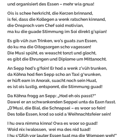
und organisiert des Essen – mehr wia gnua!
Ois is schee herkricht, die Kerzen brinnand,
is fei, dass die Kollegen a wenk ratschen kinnand,
die Onsproch vom Chef soid motivian,
ma ku die guade Stimmung im Soi direkt g’spian!
Es gib vüh zun Trinken, wo’s guats zun Essen,
do ku ma die Oitogsorgen scho vagessen!
Die Musi spüht, es weascht tonzt und glocht,
es gibt die Ehrungen und Diplome um Mittanocht.
An Sepp hod’s g‘foin! Er hod a wenk z’vüh trunken,
da Köhna hod fien Sepp scho an Taxi g‘wunken,
er hüft eam in Anorak, suacht noch sein Huat,
es ist ois lustig, entsponnt, die Stimmung guad!
Da Köhna frogg an Sepp: „Hod eh ois passt?“
Dawei er an schwankenden Seppei unta da Eaxn fasst.
„D’Musi, die Bial, die Schnapsei – es woor so fein!
Des tolle Essen, krod so soid a Weihnachtsfeier sein!
I hu owa nimma kinna! Owa es woor so guad!
Woid nix iwalossen, wei ma des nid tuad!
I hu s‘Gfüh vor lauter Essen tuat ma die Wompen weh!“