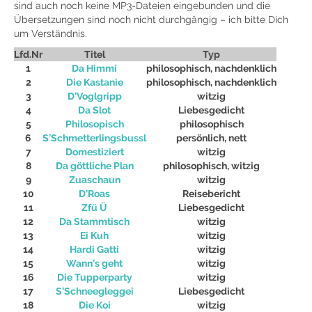
sind auch noch keine MP3-Dateien eingebunden und die
Übersetzungen sind noch nicht durchgängig – ich bitte Dich
um Verständnis.
Lfd.Nr
Titel
Typ
1
Da Himmi
philosophisch, nachdenklich
2
Die Kastanie
philosophisch, nachdenklich
3
D’Voglgripp
witzig
4
Da Slot
Liebesgedicht
5
Philosopisch
philosophisch
6
S’Schmetterlingsbussl
persönlich, nett
7
Domestiziert
witzig
8
Da göttliche Plan
philosophisch, witzig
9
Zuaschaun
witzig
10
D’Roas
Reisebericht
11
Zfü Ü
Liebesgedicht
12
Da Stammtisch
witzig
13
Ei Kuh
witzig
14
Hardi Gatti
witzig
15
Wann’s geht
witzig
16
Die Tupperparty
witzig
17
S’Schneegleggei
Liebesgedicht
18
Die Koi
witzig